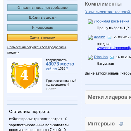
Комплименты
Отправить приватное сообщение
3 комплиментов в гостевой 
Добавить в друзья
Любимая косметика
Игнорировать
Прошу выбрать ЦР 
adelnn
29.09.2017 
Сделать подарок
раздача
Совместная покупка: сбор предоплаты,
www.nn.ru/community/
раздачи
Rina inn
14.10.201
популярность:
43073 место
батумская
рейтинг
1318
?
Вы не авторизованы! Чтоб
Привилегированный
пользователь
4
уровня
Метки лидеров
Статистика портрета:
сейчас просматривают портрет - 0
Интервью
зарегистрированные пользователи
посетившие портрет за 7 дней - 0