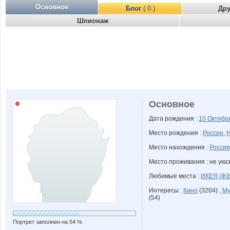
Основное
Блог
( 0 )
Др
Шпионаж
Основное
Дата рождения :
10 Октяб
Место рождения :
Россия
,
Н
Место нахождения :
Россия
Место проживания : не ука
Любимые места :
ИКЕЯ (IK
Интересы :
Кино
(3204) ,
Му
(54)
Портрет заполнен на 54 %